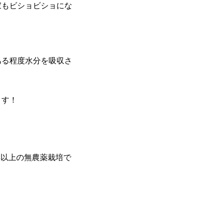
家もビショビショにな
ある程度水分を吸収さ
ます！
年以上の無農薬栽培で