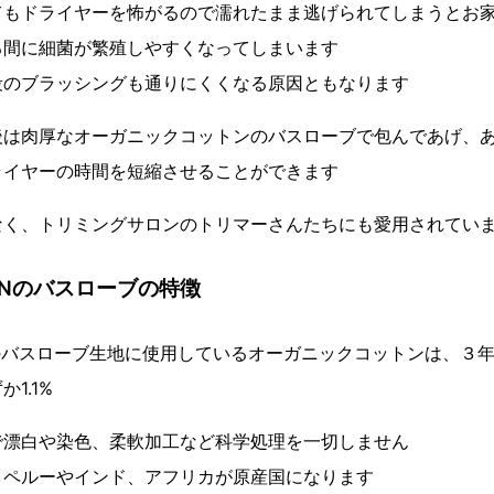
てもドライヤーを怖がるので濡れたまま逃げられてしまうとお
る間に細菌が繁殖しやすくなってしまいます
段のブラッシングも通りにくくなる原因ともなります
後は肉厚なオーガニックコットンのバスローブで包んであげ、
ライヤーの時間を短縮させることができます
なく、トリミングサロンのトリマーさんたちにも愛用されてい
WANのバスローブの特徴
WANのバスローブ生地に使用しているオーガニックコットンは、３
1.1%
で漂白や染色、柔軟加工など科学処理を一切しません
りペルーやインド、アフリカが原産国になります