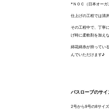
*ＮＯＣ（日本オーガ
仕上げの工程では清
その工程中で、丁寧
げ時に柔軟剤を加え
綿花綿糸が持ってい
んでいただけます♪
バスローブのサイ
2号から9号の8サイ