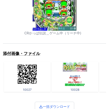
CRかっぱ伝説＿ゲーム中（リーチ中)
添付画像・ファイル
10027
10028
一括ダウンロード