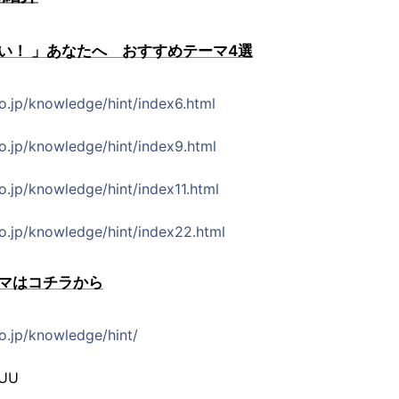
い！ 」あなたへ おすすめテーマ4選
co.jp/knowledge/hint/index6.html
co.jp/knowledge/hint/index9.html
co.jp/knowledge/hint/index11.html
co.jp/knowledge/hint/index22.html
マはコチラから
co.jp/knowledge/hint/
UU