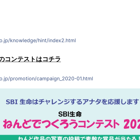
co.jp/knowledge/hint/index2.html
中のコンテストはコチラ
.co.jp/promotion/campaign_2020-01.html