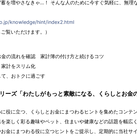
貯蓄を増やさなきゃ…！ そんな人のために今すぐ気軽に、無理
co.jp/knowledge/hint/index2.html
もご覧いただけます。）
お金の流れを確認 家計簿の付け方と続けるコツ
、家計をスリム化
して、おトクに過ごす
シリーズ「わたしがもっと素敵になる、くらしとお金
めに役に立つ、くらしとお金にまつわるヒントを集めたコンテ
活を楽しく彩る趣味やペット、住まいや健康などの話題を幅広
やお金にまつわる役に立つヒントをご提示し、定期的に当社サ