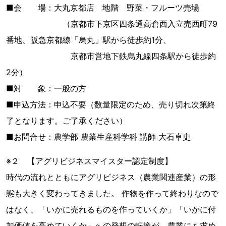
■会 場：大丸京都店 地階 野菜・フルーツ売場
（京都市下京区四条通高倉西入立売西町79
番地、阪急京都線「烏丸」駅から徒歩約1分、
京都市営地下鉄烏丸線四条駅から徒歩約
2分）
■対 象：一般の方
■申込方法：申込不要（数量限定のため、売り切れ次第終
了となります。ご了承ください）
■お問合せ：農学部 農業生産科学科 講師 大石卓史
※２ 【アグリビジネスマイスター認定制度】
時代の流れとともにアグリビジネス（農業関連産業）の形
態も大きく変わってきました。 作物を作って終わりなので
はなく、「いかに売れるものを作っていくか」「いかに付
加価値を高めていくか」への発想の転換が、農業にも求め