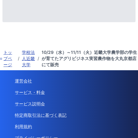
トッ
学校法
10/29（水）～11/11（火）近畿大学農学部の学生
プペ
/
人近畿
/
が育てたアグリビジネス実習農作物を大丸京都店
ージ
大学
にて販売
運営会社
サービス・料金
サービス説明会
特定商取引法に基づく表記
利用規約
プライバシーポリシー