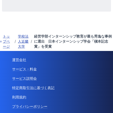
トッ
学校法
経営学部インターンシップ教育が最も秀逸な事例
プペ
/
人近畿
/
に選出 日本インターンシップ学会「槇本記念
ージ
大学
賞」を受賞
運営会社
サービス・料金
サービス説明会
特定商取引法に基づく表記
利用規約
プライバシーポリシー