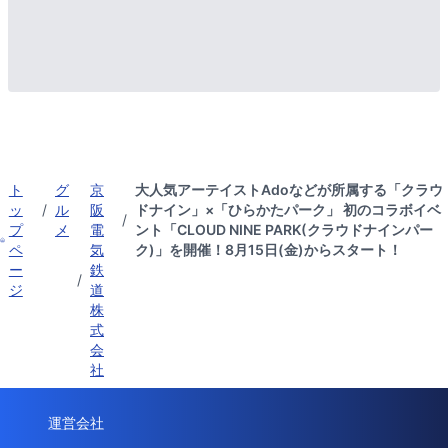
ト
グ
京
大人気アーテイストAdoなどが所属する「クラウ
ッ
/
ル
阪
ドナイン」×「ひらかたパーク」 初のコラボイベ
/
プ
メ
電
ント「CLOUD NINE PARK(クラウドナインパー
ペ
気
ク)」を開催！8月15日(金)からスタート！
ー
鉄
/
ジ
道
株
式
会
社
運営会社