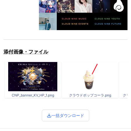
添付画像・ファイル
CNP_banner_KV_HP_1.png
クラウドポップコーラ.png
クラ
一括ダウンロード