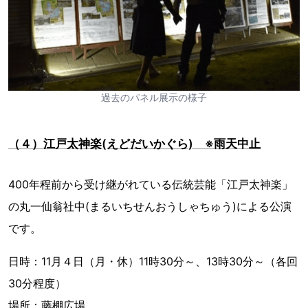
過去のパネル展示の様子
（４）江戸太神楽(えどだいかぐら) ※雨天中止
400年程前から受け継がれている伝統芸能「江戸太神楽」
の丸一仙翁社中(まるいちせんおうしゃちゅう)による公演
です。
日時：11月４日（月・休）11時30分～、13時30分～（各回
30分程度）
場所：藤棚広場