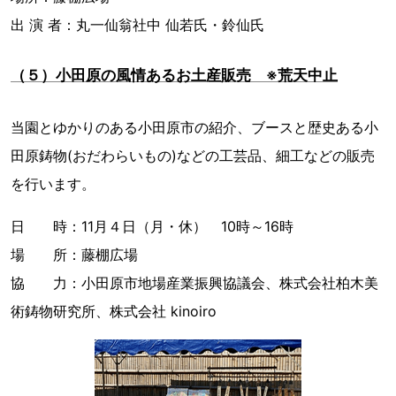
出 演 者：丸一仙翁社中 仙若氏・鈴仙氏
（５）小田原の風情あるお土産販売 ※荒天中止
当園とゆかりのある小田原市の紹介、ブースと歴史ある小
田原鋳物(おだわらいもの)などの工芸品、細工などの販売
を行います。
日 時：11月４日（月・休） 10時～16時
場 所：藤棚広場
協 力：小田原市地場産業振興協議会、株式会社柏木美
術鋳物研究所、株式会社 kinoiro