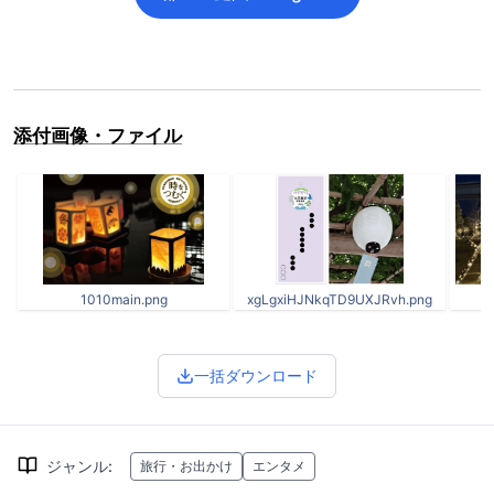
添付画像・ファイル
1010main.png
xgLgxiHJNkqTD9UXJRvh.png
一括ダウンロード
ジャンル
:
旅行・お出かけ
エンタメ