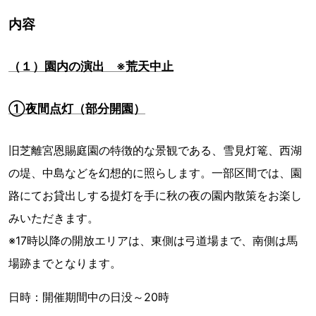
内容
（１）園内の演出 ※荒天中止
①夜間点灯（部分開園）
旧芝離宮恩賜庭園の特徴的な景観である、雪見灯篭、西湖
の堤、中島などを幻想的に照らします。一部区間では、園
路にてお貸出しする提灯を手に秋の夜の園内散策をお楽し
みいただきます。
※17時以降の開放エリアは、東側は弓道場まで、南側は馬
場跡までとなります。
日時：開催期間中の日没～20時