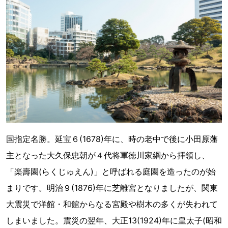
国指定名勝。延宝６(1678)年に、時の老中で後に小田原藩
主となった大久保忠朝が４代将軍徳川家綱から拝領し、
「楽壽園(らくじゅえん)」と呼ばれる庭園を造ったのが始
まりです。明治９(1876)年に芝離宮となりましたが、関東
大震災で洋館・和館からなる宮殿や樹木の多くが失われて
しまいました。震災の翌年、大正13(1924)年に皇太子(昭和