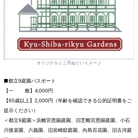
オリジナルミニ手ぬぐいイメージ
■都立9庭園パスポート
【一 般】4,000円
【65歳以上】2,000円（年齢を確認できる公的証明書をご
提示ください）
＜都立9庭園＞浜離宮恩賜庭園、旧芝離宮恩賜庭園、小石
川後楽園、六義園、旧岩崎邸庭園、向島百花園、旧古河庭