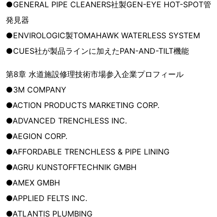
●GENERAL PIPE CLEANERS社製GEN-EYE HOT-SPOT管
発見器
●ENVIROLOGIC製TOMAHAWK WATERLESS SYSTEM
●CUES社が製品ラインに加えたPAN-AND-TILT機能
第8章 水道施設修理技術市場参入企業プロフィール
●3M COMPANY
●ACTION PRODUCTS MARKETING CORP.
●ADVANCED TRENCHLESS INC.
●AEGION CORP.
●AFFORDABLE TRENCHLESS & PIPE LINING
●AGRU KUNSTOFFTECHNIK GMBH
●AMEX GMBH
●APPLIED FELTS INC.
●ATLANTIS PLUMBING