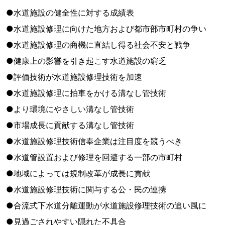
●水道施設の健全性に対する成績表
●水道施設修理に向けた地方および都市部市町村の争い
●水道施設修理の商機に直結し得る社会不安と戦争
●健康上の影響を引き起こす水道施設の窮乏
●評価技術が水道施設修理技術を加速
●水道施設修理に拍車をかける溝なし管技術
●より環境にやさしい溝なし管技術
●市場成長に貢献する溝なし管技術
●水道施設修理技術信奉企業は注目度を競うべき
●水道管設置および修理を回避する一部の市町村
●地域によっては規制改革が成長に貢献
●水道施設修理技術に関与する公・民の連携
●合流式下水道分離運動が水道施設修理技術の追い風に
●見過ごされやすい隠れた不具合