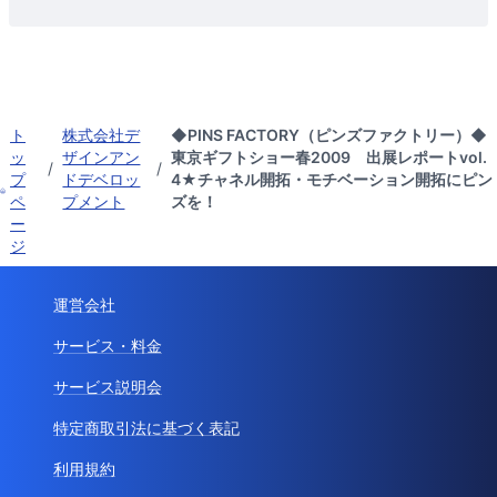
ト
株式会社デ
◆PINS FACTORY（ピンズファクトリー）◆
ッ
ザインアン
東京ギフトショー春2009 出展レポートvol.
/
/
プ
ドデベロッ
4★チャネル開拓・モチベーション開拓にピン
ペ
プメント
ズを！
ー
ジ
運営会社
サービス・料金
サービス説明会
特定商取引法に基づく表記
利用規約