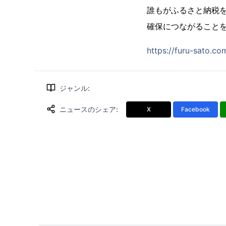
誰もがふるさと納税
確保につながること
https://furu-sato.co
ジャンル
:
ニュースのシェア
:
X
Facebook