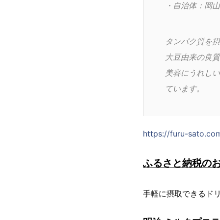
・自治体：岡山
タンパク質を摂
大豆由来の良質
美容にうれしい
ています。
https://furu-sato.
ふるさと納税の
手軽に摂取できるド