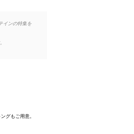
テインの特集を
。
キングもご用意。