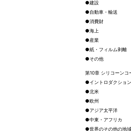
●建設
●自動車・輸送
●消費財
●海上
●産業
●紙・フィルム剥離
●その他
第10章 シリコーン
●イントロダクショ
●北米
●欧州
●アジア太平洋
●中東・アフリカ
●世界のその他の地域 