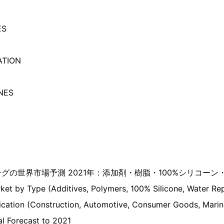
ES
ATION
NES
グの世界市場予測 2021年：添加剤・樹脂・100%シリコー
ket by Type (Additives, Polymers, 100% Silicone, Water Repe
cation (Construction, Automotive, Consumer Goods, Marine,
al Forecast to 2021