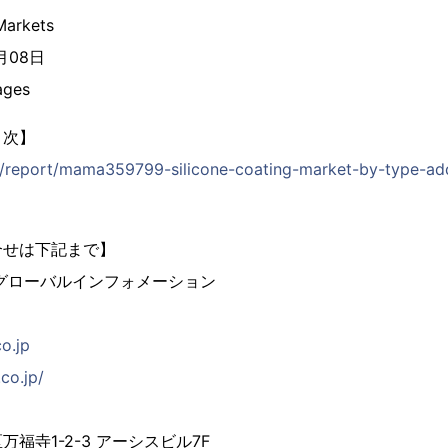
arkets
6月08日
ges
目次】
jp/report/mama359799-silicone-coating-market-by-type-ad
合せは下記まで】
グローバルインフォメーション
co.jp
co.jp/
福寺1-2-3 アーシスビル7F