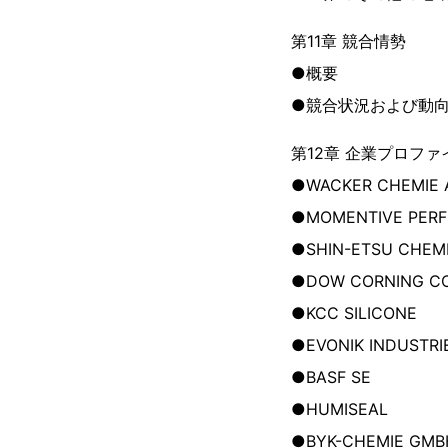
第11章 競合情勢
●概要
●競合状況および動
第12章 企業プロファ
●WACKER CHEMIE 
●MOMENTIVE PERF
●SHIN-ETSU CHEMIC
●DOW CORNING C
●KCC SILICONE
●EVONIK INDUSTRI
●BASF SE
●HUMISEAL
●BYK-CHEMIE GMB