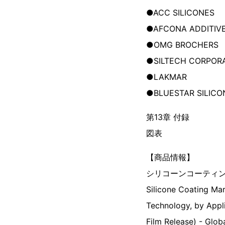
●ACC SILICONES
●AFCONA ADDITIV
●OMG BROCHERS
●SILTECH CORPOR
●LAKMAR
●BLUESTAR SILICO
第13章 付録
図表
【商品情報】
シリコーンコーティン
Silicone Coating Mar
Technology, by Appli
Film Release) - Glob