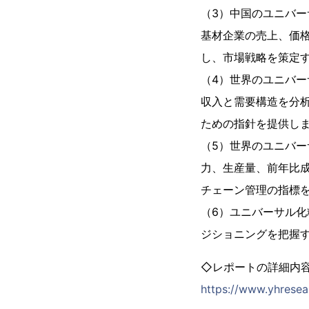
（3）中国のユニバー
基材企業の売上、価
し、市場戦略を策定
（4）世界のユニバ
収入と需要構造を分
ための指針を提供し
（5）世界のユニバ
力、生産量、前年比
チェーン管理の指標
（6）ユニバーサル
ジショニングを把握
◇レポートの詳細内
https://www.yhresea