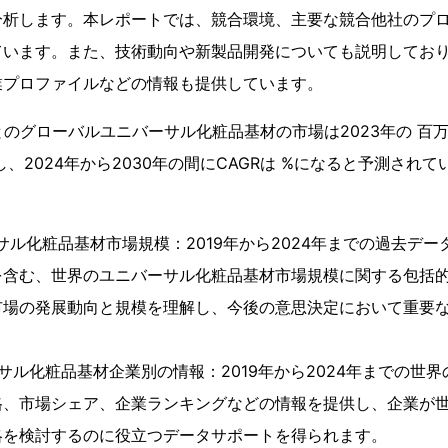
分析します。本レポートでは、競合環境、主要な競合他社のプ
ています。また、技術動向や新製品開発についても説明してお
業プロファイルなどの情報も提供しています。
によるとのグローバルユニバーサル化粧品基材の市場は2023年の 百
、2024年から2030年の間にCAGRは %になると予測されて
ル化粧品基材市場規模：2019年から2024年までの過去データと
を含む、世界のユニバーサル化粧品基材市場規模に関する包括
市場の発展動向と規模を理解し、今後の意思決定において重要
サル化粧品基材企業別の情報：2019年から2024年までの世
格、市場シェア、企業ランキングなどの情報を提供し、企業が
略を検討するのに役立つデータサポートを得られます。