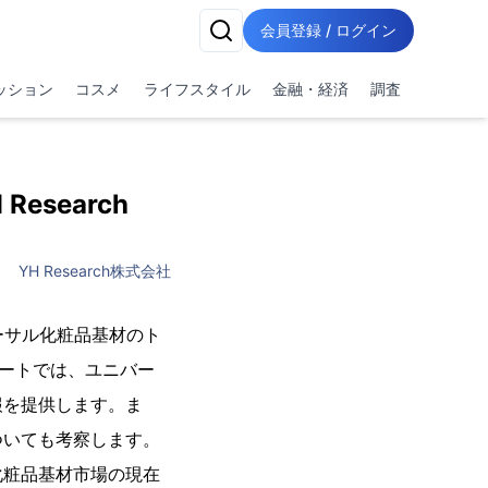
会員登録 / ログイン
ッション
コスメ
ライフスタイル
金融・経済
調査
esearch
YH Research株式会社
バーサル化粧品基材のト
ポートでは、ユニバー
報を提供します。ま
ついても考察します。
化粧品基材市場の現在