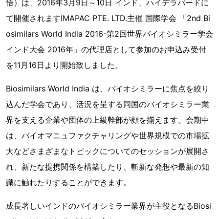
悟）は、2016年3月9日～10日 インド、ハイデラバードに
て開催されますIMAPAC PTE. LTD.主催 国際学会 「2nd Bi
osimilars World India 2016-第2回世界バイオシミラー学会
インド大会 2016年」の代理店として参加のお申込み受付
を11月16日より開始致しました。
Biosimilars World India は、バイオシミラーに焦点を絞り
込んだ学会であり、活況を呈する同国のバイオシミラー業
界を支える企業や団体の上級幹部が顔を揃えます。会期中
は、バイオマニュファクチャリングや世界規模での市場拡
大などさまざまなトピックについてのセッションが展開さ
れ、新たな提携関係を構築したり、斬新な発想や最新の知
識に触れたりすることができます。
成長著しいインドのバイオシミラー業界が主役となるBiosi