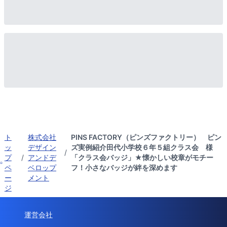
ト
株式会社
PINS FACTORY（ピンズファクトリー） ピン
ッ
デザイン
ズ実例紹介田代小学校６年５組クラス会 様
/
プ
/
アンドデ
「クラス会バッジ」★懐かしい校章がモチー
ペ
ベロップ
フ！小さなバッジが絆を深めます
ー
メント
ジ
運営会社