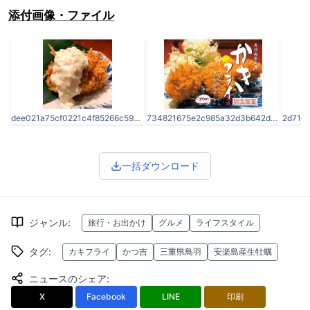
添付画像・ファイル
dee021a75cf0221c4f85266c598d32ec.jpg
734821675e2c985a32d3b642d8e25a86.jpg
一括ダウンロード
ジャンル
:
旅行・お出かけ
グルメ
ライフスタイル
タグ
:
カキフライ
かつ吉
三重県鳥羽
安楽島産生牡蠣
ニュースのシェア
:
X
Facebook
LINE
印刷