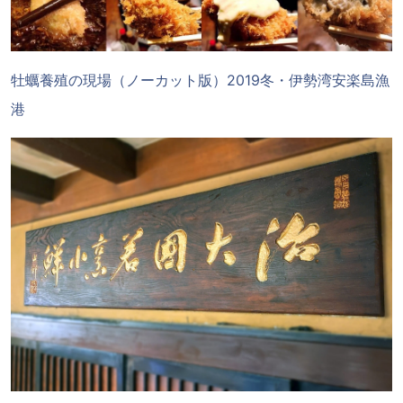
牡蠣養殖の現場（ノーカット版）2019冬・伊勢湾安楽島漁
港