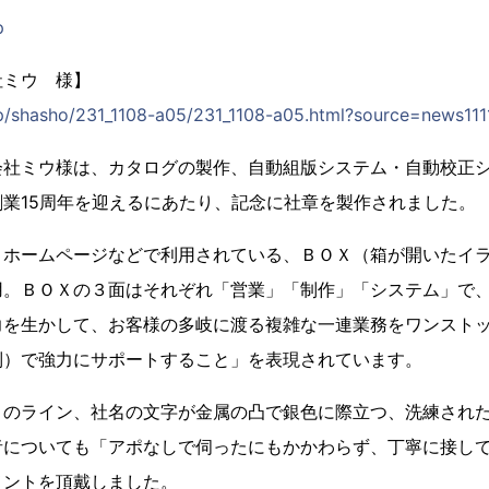
p
社ミウ 様】
jp/shasho/231_1108-a05/231_1108-a05.html?source=news11
会社ミウ様は、カタログの製作、自動組版システム・自動校正
業15周年を迎えるにあたり、記念に社章を製作されました。
、ホームページなどで利用されている、ＢＯＸ（箱が開いたイ
用。ＢＯＸの３面はそれぞれ「営業」「制作」「システム」で
力を生かして、お客様の多岐に渡る複雑な一連業務をワンスト
制）で強力にサポートすること」を表現されています。
Ｘのライン、社名の文字が金属の凸で銀色に際立つ、洗練され
者についても「アポなしで伺ったにもかかわらず、丁寧に接し
メントを頂戴しました。