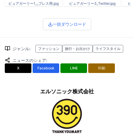
ピュアガーリー1__プレス用.jpg
ピュアガーリー3_Twitter.jpg
ピュ
一括ダウンロード
ジャンル
:
ファッション
旅行・お出かけ
ライフスタイル
ニュースのシェア
:
X
Facebook
LINE
印刷
エルソニック株式会社