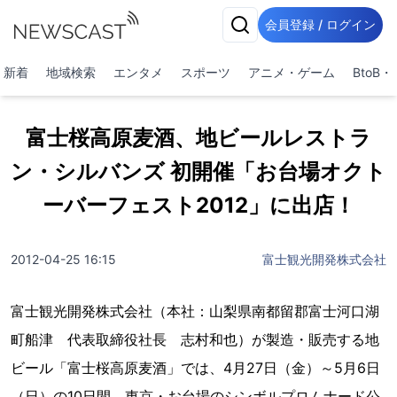
会員登録 / ログイン
新着
地域検索
エンタメ
スポーツ
アニメ・ゲーム
BtoB
富士桜高原麦酒、地ビールレストラ
ン・シルバンズ 初開催「お台場オクト
ーバーフェスト2012」に出店！
2012-04-25 16:15
富士観光開発株式会社
富士観光開発株式会社（本社：山梨県南都留郡富士河口湖
町船津 代表取締役社長 志村和也）が製造・販売する地
ビール「富士桜高原麦酒」では、4月27日（金）～5月6日
（日）の10日間、東京・お台場のシンボルプロムナード公