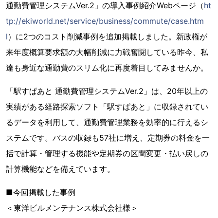
通勤費管理システムVer.2」の導入事例紹介Webページ（
ht
tp://ekiworld.net/service/business/commute/case.htm
l
）に2つのコスト削減事例を追加掲載しました。新政権が
来年度概算要求額の大幅削減に力戦奮闘している昨今、私
達も身近な通勤費のスリム化に再度着目してみませんか。
「駅すぱあと 通勤費管理システムVer.2」は、20年以上の
実績がある経路探索ソフト「駅すぱあと」に収録されてい
るデータを利用して、通勤費管理業務を効率的に行えるシ
ステムです。バスの収録も57社に増え、定期券の料金を一
括で計算・管理する機能や定期券の区間変更・払い戻しの
計算機能などを備えています。
■今回掲載した事例
＜東洋ビルメンテナンス株式会社様＞