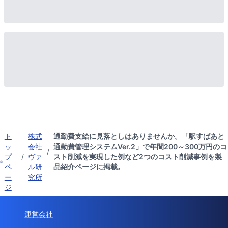
ト
株式
通勤費支給に見落としはありませんか。「駅すぱあと
ッ
会社
通勤費管理システムVer.2」で年間200～300万円のコ
/
プ
/
ヴァ
スト削減を実現した例など2つのコスト削減事例を製
ペ
ル研
品紹介ページに掲載。
ー
究所
ジ
運営会社