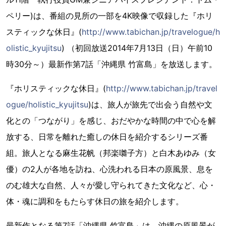
ペリー)は、番組の見所の一部を4K映像で収録した『ホリ
スティックな休日』(
http://www.tabichan.jp/travelogue/h
olistic_kyujitsu
) （初回放送2014年7月13日（日）午前10
時30分～）最新作第7話「沖縄県 竹富島」を放送します。
『ホリスティックな休日』(
http://www.tabichan.jp/travel
ogue/holistic_kyujitsu
)は、旅人が旅先で出会う自然や文
化との「つながり」を感じ、おだやかな時間の中で心を解
放する、日常を離れた癒しの休日を紹介するシリーズ番
組。旅人となる麻生花帆（邦楽囃子方）と白木あゆみ（女
優）の2人が各地を訪ね、心洗われる日本の原風景、息を
のむ雄大な自然、人々が愛し守られてきた文化など、心・
体・魂に調和をもたらす休日の旅を紹介します。
最新作となる第7話「沖縄県 竹富島」は、沖縄の原風景が