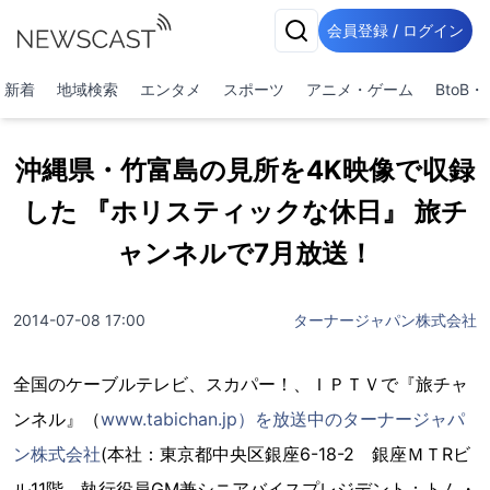
会員登録 / ログイン
新着
地域検索
エンタメ
スポーツ
アニメ・ゲーム
BtoB
沖縄県・竹富島の見所を4K映像で収録
した 『ホリスティックな休日』 旅チ
ャンネルで7月放送！
2014-07-08 17:00
ターナージャパン株式会社
全国のケーブルテレビ、スカパー！、ＩＰＴＶで『旅チャ
ンネル』（
www.tabichan.jp）を放送中のターナージャパ
ン株式会社
(本社：東京都中央区銀座6-18-2 銀座ＭＴRビ
ル11階 執行役員GM兼シニアバイスプレジデント：トム・