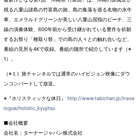
残る八重山諸島の竹富島の旅。島の集落を巡る名物の水牛
車、エメラルドグリーンが美しい八重山屈指のビーチ、三
線の演奏体験、600年前から受け継がれている豊作を祈願
するお祭り「種取り祭」での島の人々との触れ合いなど、
番組の見所を4Kで収録。番組の随所で紹介しています（※
1）。
（※１）旅チャンネルでは通常のハイビジョン映像にダウ
ンコンバートして放送。
※『ホリスティックな休日』
http://www.tabichan.jp/trave
logue/holistic_kyujitsu
■会社概要
会社名：ターナージャパン株式会社