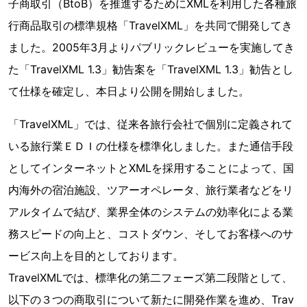
子商取引（BtoB）を推進するためにXMLを利用した各種旅
行商品取引の標準規格「TravelXML」を共同で開発してき
ました。2005年3月よりパブリックレビューを実施してき
た「TravelXML 1.3」勧告案を「TravelXML 1.3」勧告とし
て仕様を確定し、本日より公開を開始しました。
「TravelXML」では、従来各旅行会社で個別に定義されて
いる旅行業ＥＤＩの仕様を標準化しました。また通信手段
としてインターネットとXMLを採用することによって、国
内海外の宿泊施設、ツアーオペレータ、旅行業者などをリ
アルタイムで結び、業界全体のシステムの効率化による業
務スピードの向上と、コストダウン、そしてお客様へのサ
ービス向上を目的としております。
TravelXMLでは、標準化の第二フェーズ第二段階として、
以下の３つの商取引について新たに開発作業を進め、Trav