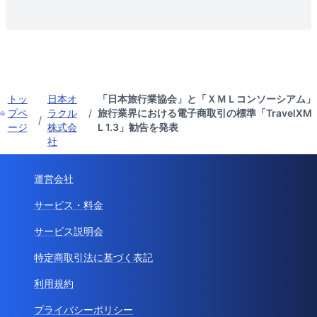
トッ
日本オ
「日本旅行業協会」と「ＸＭＬコンソーシアム」
プペ
ラクル
/
旅行業界における電子商取引の標準「TravelXM
/
ージ
株式会
L 1.3」勧告を発表
社
運営会社
サービス・料金
サービス説明会
特定商取引法に基づく表記
利用規約
プライバシーポリシー