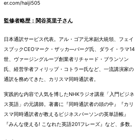
er.com/haiji505
監修者略歴：関谷英里子さん
日本通訳サービス代表。アル・ゴア元米副大統領、フェイ
スブックCEOマーク・ザッカ―バーグ氏、ダライ・ラマ14
世、ヴァージングループ創業者リチャード・ブランソン
氏、経営学者フィリップ・コトラー氏など、一流講演家の
通訳を務めてきた、カリスマ同時通訳者。
実践的な内容で人気を博したNHKラジオ講座「入門ビジネ
ス英語」の元講師。著書に『同時通訳者の頭の中』『カリ
スマ同時通訳者が教えるビジネスパーソンの英単語帳』
『みんな使える! こなれた英語201フレーズ』など、多数。