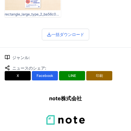
rectangle_large_type_2_ba56c083cef6a03512dd6dcfd79d69cb.png
一括ダウンロード
ジャンル
:
ニュースのシェア
:
X
Facebook
LINE
印刷
note株式会社