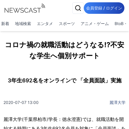
会員登録 / ログイン
新着
地域検索
エンタメ
スポーツ
アニメ・ゲーム
BtoB
コロナ禍の就職活動はどうなる⁉不安
な学生へ個別サポート
3年生692名をオンラインで 「全員面談」実施
2020-07-07 13:00
麗澤大学
麗澤大学(千葉県柏市/学長：徳永澄憲)では、就職活動を開
始する時期にある3年生692名全員を対象に「全員面談」を