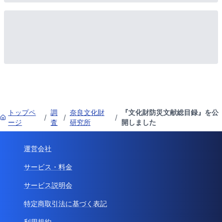
トップペ
調
奈良文化財
『文化財防災文献総目録』を公
/
/
/
ージ
査
研究所
開しました
運営会社
サービス・料金
サービス説明会
特定商取引法に基づく表記
利用規約