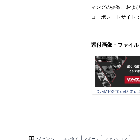
ィングの提案、およ
コーポレートサイト
添付画像・ファイル
QyMA10GT0xb4Sl31ub4I
ジャンル
:
エンタメ
スポーツ
ファッション