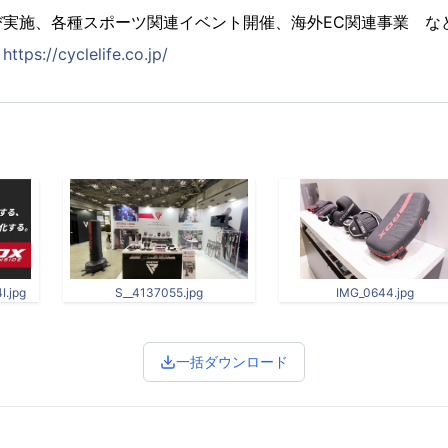
び実施、各種スポーツ関連イベント開催、海外EC関連事業 な
：
https://cyclelife.co.jp/
.jpg
S__4137055.jpg
IMG_0644.jpg
一括ダウンロード