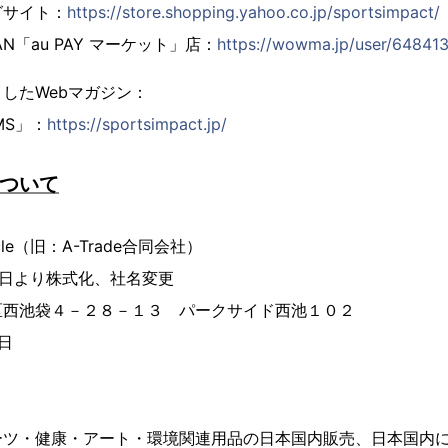
グサイト：
https://store.shopping.yahoo.co.jp/sportsimpact/
APAN「au PAY マーケット」店：
https://wowma.jp/user/64841
したWebマガジン：
AMS」：
https://sportsimpact.jp/
について
e（旧：A-Trade合同会社）
より株式化、社名変更
区西池袋４－２８－１３ パークサイド西池１０２
日
円
ーツ・健康・アート・環境関連用品の日本国内販売、日本国内