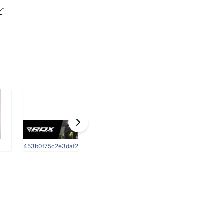
ど
453b0f75c2e3daf23419d4338c5ffd4b.w3000.h600._CR0,0,3000,600_SX1500_.jpg