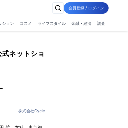
会員登録 / ログイン
ッション
コスメ
ライフスタイル
金融・経済
調査
の公式ネットショ
ー
株式会社Cycle
田 航、本社：東京都