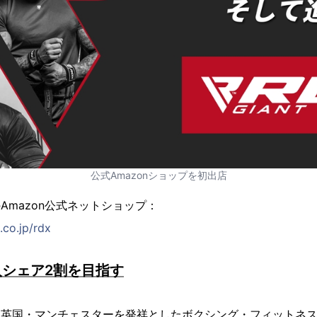
公式Amazonショップを初出店
」のAmazon公式ネットショップ：
co.jp/rdx
シェア2割を目指す
TS」は英国・マンチェスターを発祥としたボクシング・フィットネ