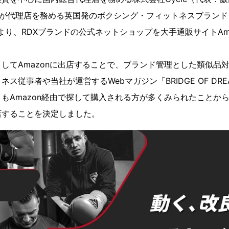
）が代理店を務める英国発のボクシング・フィットネスブランド「RD
4日より、RDXブランドの公式ネットショップを大手通販サイトAm
。
してAmazonに出店することで、ブランド管理とした類似品
ス従事者や当社が運営するWebマガジン「BRIDGE OF DR
もAmazon経由で探して購入される方が多くみられたことか
店することを決定しました。