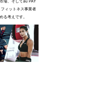
、そしてau PAY
・フィットネス事業者
努める考えです。