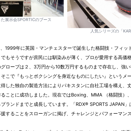
した展示会SPORTICのブース
人気シリーズの「KA
S」は、1999年に英国・マンチェスターで誕生した格闘技・フィ
までもそうですが庶民には馴染みが薄く、プロが愛用する高価
グローブは２、3万円から10数万円するものまで存在し、強
。そこで『もっとボクシングを身近なものにしたい』というメ
取得した独自の製造方法によりパキスタンに自社工場を構え、
ることに成功しました。現在ではBoxing、MMA （格闘技）
ランドまでと成長しています。「RDX® SPORTS JAPAN
応援することをスローガンに掲げ、チャレンジとパフォーマン
。