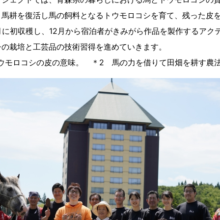
、馬耕を復活し馬の飼料となるトウモロコシを育て、残った皮
月に初収穫し、12月から宿泊者がきみがら作品を製作するアク
シの栽培と工芸品の技術習得を進めていきます。
ウモロコシの皮の意味。 ＊2 馬の力を借りて田畑を耕す農