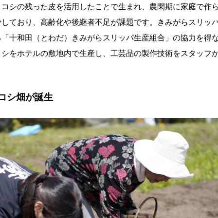
ロコシの残った皮を活用したことで生まれ、農閑期に家庭で作
少しており、高齢化や後継者不足が課題です。きみがらスリッ
る「十和田（とわだ）きみがらスリッパ生産組合」の協力を得
コシをホテルの敷地内で生産し、工芸品の製作技術をスタッフ
コシ畑が誕生