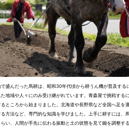
地で盛んだった馬耕は、昭和30年代頃から耕うん機が普及する
れた地域や人々にのみ受け継がれています。青森屋で挑戦する
するところから始まりました。北海道や長野県など全国へ足を
する方法など、専門的な知識を学びました。上手に耕すには、
もらい、人間が手先に伝わる振動と土の状態を見て鋤を調整す