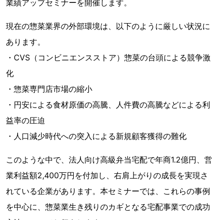
業績アップセミナーを開催します。
現在の惣菜業界の外部環境は、以下のように厳しい状況に
あります。
・CVS（コンビニエンスストア）惣菜の台頭による競争激
化
・惣菜専門店市場の縮小
・円安による食材原価の高騰、人件費の高騰などによる利
益率の圧迫
・人口減少時代への突入による新規顧客獲得の難化
このような中で、法人向け高級弁当宅配で年商1.2億円、営
業利益額2,400万円を付加し、右肩上がりの成長を実現さ
れている企業があります。本セミナーでは、これらの事例
を中心に、惣菜業生き残りのカギとなる宅配事業での成功