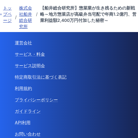
トッ
株式会
【船井総合研究所】惣菜業が生き残るための新戦
プペ
社船井
/
略～地方惣菜店が高級弁当宅配で年商1.2億円、営
/
ージ
総合研
業利益額2,400万円付加した秘密～
究所
運営会社
サービス・料金
サービス説明会
特定商取引法に基づく表記
利用規約
プライバシーポリシー
ガイドライン
API利用
お問い合わせ