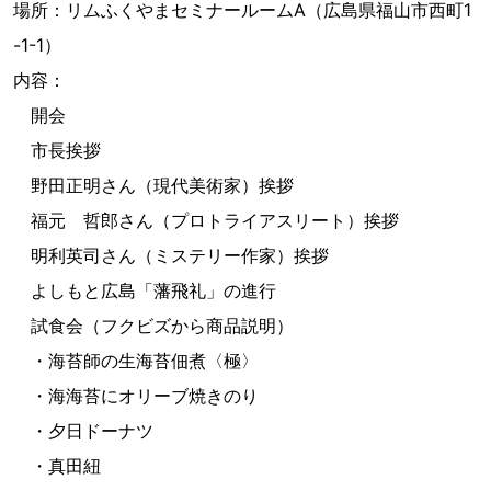
場所：リムふくやまセミナールームA（広島県福山市西町1
-1-1）
内容：
開会
市長挨拶
野田正明さん（現代美術家）挨拶
福元 哲郎さん（プロトライアスリート）挨拶
明利英司さん（ミステリー作家）挨拶
よしもと広島「藩飛礼」の進行
試食会（フクビズから商品説明）
・海苔師の生海苔佃煮〈極〉
・海海苔にオリーブ焼きのり
・夕日ドーナツ
・真田紐