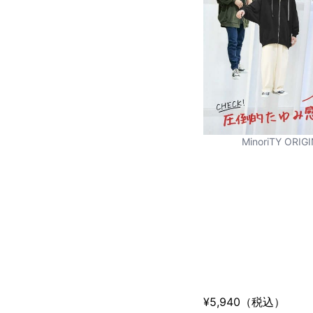
MinoriTY OR
¥5,940（税込）