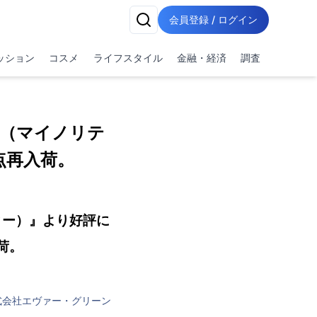
会員登録 / ログイン
ッション
コスメ
ライフスタイル
金融・経済
調査
Y（マイノリテ
点再入荷。
ィー）』より好評に
荷。
式会社エヴァー・グリーン