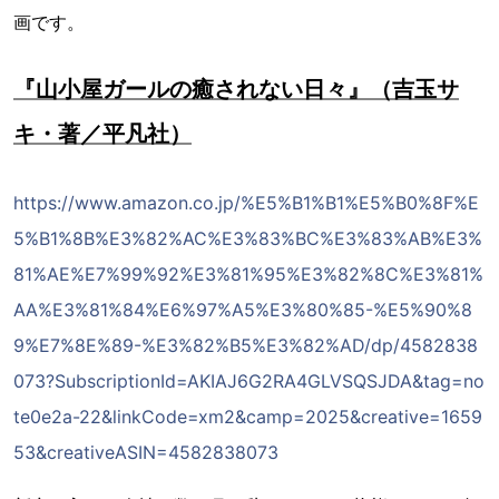
画です。
『山小屋ガールの癒されない日々』（吉玉サ
キ・著／平凡社）
https://www.amazon.co.jp/%E5%B1%B1%E5%B0%8F%E
5%B1%8B%E3%82%AC%E3%83%BC%E3%83%AB%E3%
81%AE%E7%99%92%E3%81%95%E3%82%8C%E3%81%
AA%E3%81%84%E6%97%A5%E3%80%85-%E5%90%8
9%E7%8E%89-%E3%82%B5%E3%82%AD/dp/4582838
073?SubscriptionId=AKIAJ6G2RA4GLVSQSJDA&tag=no
te0e2a-22&linkCode=xm2&camp=2025&creative=1659
53&creativeASIN=4582838073