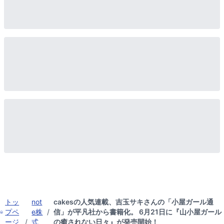
トッ
not
cakesの人気連載、吉玉サキさんの「小屋ガール通
プペ
e株
/
信」が平凡社から書籍化。 6月21日に『山小屋ガール
ージ
/
式
の癒されない日々』が発売開始！