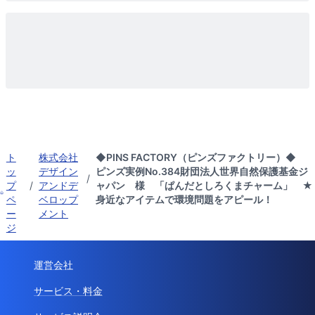
ト
株式会社
◆PINS FACTORY（ピンズファクトリー）◆
ッ
デザイン
ピンズ実例No.384財団法人世界自然保護基金ジ
/
プ
/
アンドデ
ャパン 様 「ぱんだとしろくまチャーム」 ★
ペ
ベロップ
身近なアイテムで環境問題をアピール！
ー
メント
ジ
運営会社
サービス・料金