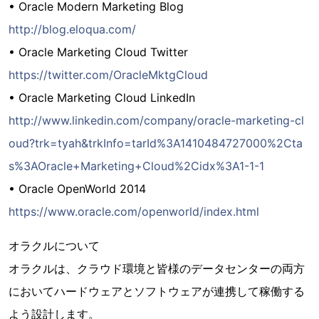
• Oracle Modern Marketing Blog
http://blog.eloqua.com/
• Oracle Marketing Cloud Twitter
https://twitter.com/OracleMktgCloud
• Oracle Marketing Cloud LinkedIn
http://www.linkedin.com/company/oracle-marketing-cl
oud?trk=tyah&trkInfo=tarId%3A1410484727000%2Cta
s%3AOracle+Marketing+Cloud%2Cidx%3A1-1-1
• Oracle OpenWorld 2014
https://www.oracle.com/openworld/index.html
オラクルについて
オラクルは、クラウド環境と皆様のデータセンターの両方
においてハードウェアとソフトウェアが連携して稼働する
よう設計します。