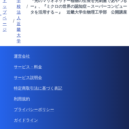
ト
学
『光のマリオネットー植物の生長を光刺激であやつる
ッ
校
/
ー』、『ミクロの世界の認知症～スーパーコンピュー
プ
法
タを活用する～』 近畿大学生物理工学部 公開講座
ペ
人
/
ー
近
ジ
畿
大
学
運営会社
サービス・料金
サービス説明会
特定商取引法に基づく表記
利用規約
プライバシーポリシー
ガイドライン