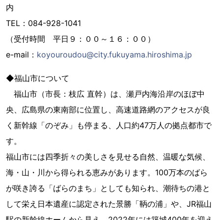
内
TEL：084-928-1041
（受付時間 平日９：００～１６：００）
e-mail：
koyouroudou@city.fukuyama.hiroshima.jp
◆福山市について
福山市（市長：枝広 直幹）は、瀬戸内海沿岸のほぼ中
央、広島県の東南部に位置し、高速道路網のアクセスが良
く新幹線「のぞみ」も停まる、人口約47万人の拠点都市で
す。
福山市には四季折々の美しさを見せる自然、温暖な気候、
海・山・川から得られる恵みがあります。100万本のばら
が咲き誇る「ばらのまち」としても知られ、潮待ちの港と
して栄え日本遺産に認定された景勝「鞆の浦」や、JR福山
駅の新幹線ホームから見え、2022年には築城400年を迎え