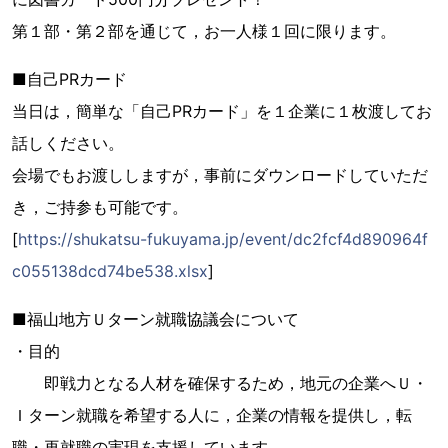
第１部・第２部を通じて，お一人様１回に限ります。
■自己PRカード
当日は，簡単な「自己PRカード」を１企業に１枚渡してお
話しください。
会場でもお渡ししますが，事前にダウンロードしていただ
き，ご持参も可能です。
[
https://shukatsu-fukuyama.jp/event/dc2fcf4d890964f
c055138dcd74be538.xlsx
]
■福山地方Ｕターン就職協議会について
・目的
即戦力となる人材を確保するため，地元の企業へＵ・
Ｉターン就職を希望する人に，企業の情報を提供し，転
職・再就職の実現を支援しています。