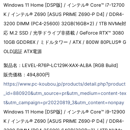
Windows 11 Home [DSP版] / インテル® Core™ i7-12700
K / インテル® Z690 [ASUS PRIME Z690-P D4] / DDR4-
3200 DIMM (PC4-25600) 32GB(16GB×2) / 1TB NVMe対
応 M.2 SSD / 光学ドライブ非搭載 / GeForce RTX™ 3080
10GB GDDR6X / ミドルタワー / ATX / 800W 80PLUS® G
OLD認証 ATX電源
製品名：LEVEL-R76P-LC129K-XAX-ALBA [RGB Build]
販売価格：494,800円
https://www.pc-koubou.jp/products/detail.php?product
_id=880920&utm_source=pr&utm_medium=content-tex
t&utm_campaign=pr20220819_3&utm_content=nonpay
Windows 11 Home [DSP版] / インテル® Core™ i9-12900
K / インテル® Z690 [ASUS PRIME Z690-P D4] / DDR4-