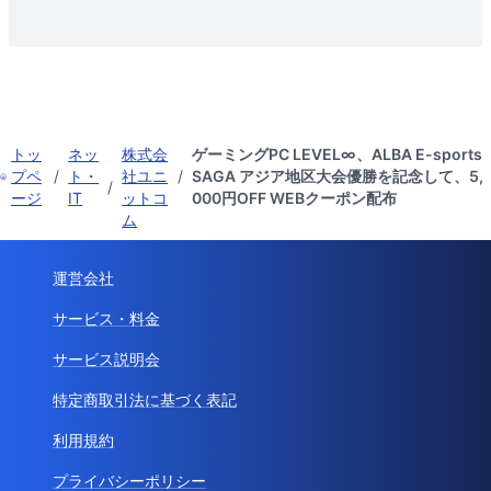
トッ
ネッ
株式会
ゲーミングPC LEVEL∞、ALBA E-sports
プペ
/
ト・
社ユニ
/
SAGA アジア地区大会優勝を記念して、5,
/
ージ
IT
ットコ
000円OFF WEBクーポン配布
ム
運営会社
サービス・料金
サービス説明会
特定商取引法に基づく表記
利用規約
プライバシーポリシー