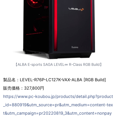
【ALBA E-sports SAGA LEVEL∞ R-Class RGB Build】
製品名：LEVEL-R76P-LC127K-VAX-ALBA [RGB Build]
販売価格：327,800円
https://www.pc-koubou.jp/products/detail.php?product
_id=880919&utm_source=pr&utm_medium=content-tex
t&utm_campaign=pr20220819_3&utm_content=nonpay