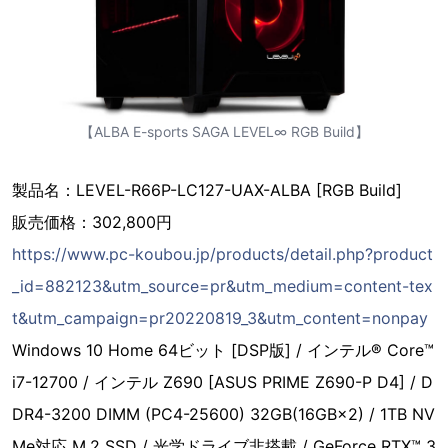
【ALBA E-sports SAGA LEVEL∞ RGB Build】
製品名：LEVEL-R66P-LC127-UAX-ALBA [RGB Build]
販売価格：302,800円
https://www.pc-koubou.jp/products/detail.php?product
_id=882123&utm_source=pr&utm_medium=content-tex
t&utm_campaign=pr20220819_3&utm_content=nonpay
Windows 10 Home 64ビット [DSP版] / インテル® Core™
i7-12700 / インテル Z690 [ASUS PRIME Z690-P D4] / D
DR4-3200 DIMM (PC4-25600) 32GB(16GB×2) / 1TB NV
Me対応 M.2 SSD / 光学ドライブ非搭載 / GeForce RTX™ 3