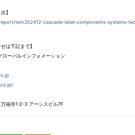
目次】
jp/report/tem352412-cascade-laser-components-systems-te
合せは下記まで】
グローバルインフォメーション
co.jp
co.jp/
福寺1-2-3 アーシスビル7F