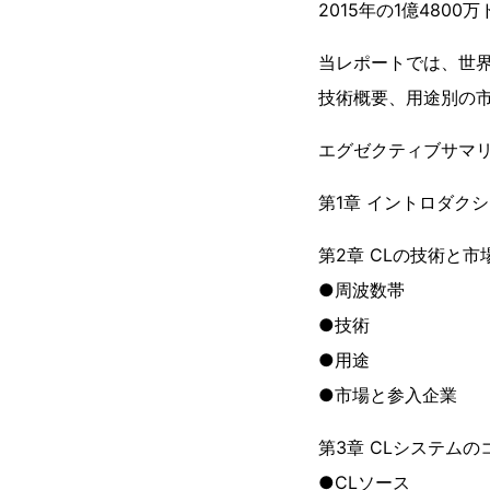
2015年の1億480
当レポートでは、世
技術概要、用途別の
エグゼクティブサマ
第1章 イントロダク
第2章 CLの技術と市
●周波数帯
●技術
●用途
●市場と参入企業
第3章 CLシステム
●CLソース