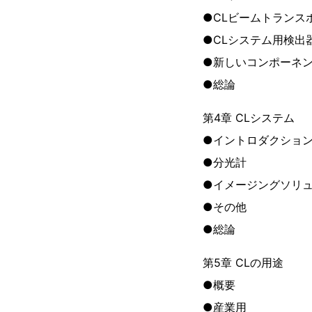
●CLビームトランス
●CLシステム用検出
●新しいコンポーネ
●総論
第4章 CLシステム
●イントロダクショ
●分光計
●イメージングソリ
●その他
●総論
第5章 CLの用途
●概要
●産業用