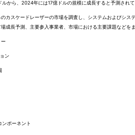
0万ドルから、2024年には17億ドルの規模に成長すると予測され
界のカスケードレーザーの市場を調査し、システムおよびシス
市場成長予測、主要参入事業者、市場における主要課題などを
リー
ション
場
のコンポーネント