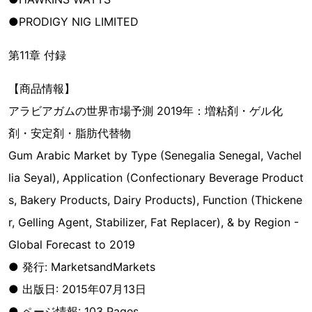
●PRODIGY NIG LIMITED
第11章 付録
【商品情報】
アラビアガムの世界市場予測 2019年：増粘剤・ゲル化
剤・安定剤・脂肪代替物
Gum Arabic Market by Type (Senegalia Senegal, Vachel
lia Seyal), Application (Confectionary Beverage Product
s, Bakery Products, Dairy Products), Function (Thickene
r, Gelling Agent, Stabilizer, Fat Replacer), & by Region -
Global Forecast to 2019
● 発行: MarketsandMarkets
● 出版日: 2015年07月13日
● ページ情報: 103 Pages