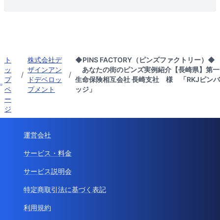
ト
株式会社デ
◆PINS FACTORY（ピンズファクトリー）◆
ッ
ザインアン
あなたの街のピンズ実例紹介【長崎県】第一
/
/
プ
ドデベロッ
生命保険相互会社 長崎支社 様 「RKJピンバ
ペ
プメント
ッジ」
ー
ジ
運営会社
サービス・料金
サービス説明会
特定商取引法に基づく表記
利用規約