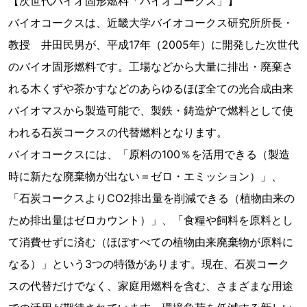
【次世代バイオ固形燃料「バイオコークス」】
バイオコークスは、近畿大学バイオコークス研究所所長・
教授 井田民男が、平成17年（2005年）に開発した次世代
のバイオ固形燃料です。工場などから大量に排出・廃棄さ
れる木くずや茶かすなどのあらゆるほぼ全ての光合成由来
バイオマスから製造可能で、製鉄・鋳造炉で燃料として使
われる石炭コークスの代替燃料となります。
バイオコークスには、「原料の100％を活用できる（製造
時に新たな廃棄物が出ない＝ゼロ・エミッション）」、
「石炭コークスよりCO2排出量を削減できる（植物由来の
ため排出量はゼロカウント）」、「食糧や飼料を原料とし
て消費せずに済む（ほぼすべての植物由来廃棄物が原料に
なる）」という3つの特徴があります。現在、石炭コーク
スの代替だけでなく、家庭用燃料を含む、さまざまな用途