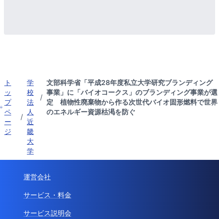
ト
学
文部科学省「平成28年度私立大学研究ブランディング
ッ
校
事業」に「バイオコークス」のブランディング事業が選
/
プ
法
定 植物性廃棄物から作る次世代バイオ固形燃料で世界
ペ
人
のエネルギー資源枯渇を防ぐ
/
ー
近
ジ
畿
大
学
運営会社
サービス・料金
サービス説明会