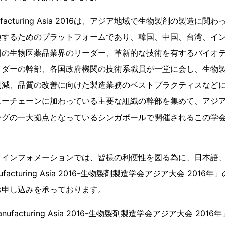
Manufacturing Asia 2016は、アジア地域で生物製剤の製造
換するためのプラットフォームであり、韓国、中国、台湾、イ
国の生物医薬品業界のリーダー、革新的な技術を有するバイオ
イダーの幹部、各国政府機関の技術系職員が一堂に会し、生物
削減、品質の改善に向けた製造業務のベストプラクティスなど
ューチェーンに加わっている主要な組織の幹部を集めて、アジ
ングの一大拠点となっているシンガポールで開催されるこの学
 インフォメーションでは、皆様の利便性を図る為に、日本語
Manufacturing Asia 2016-生物製剤製造学会アジア大会 20
お申し込みを承っております。
Manufacturing Asia 2016-生物製剤製造学会アジア大会 2016年