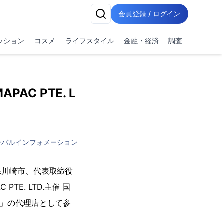
会員登録 / ログイン
ッション
コスメ
ライフスタイル
金融・経済
調査
AC PTE. L
ーバルインフォメーション
県川崎市、代表取締役
TE. LTD.主催 国
016年」の代理店として参