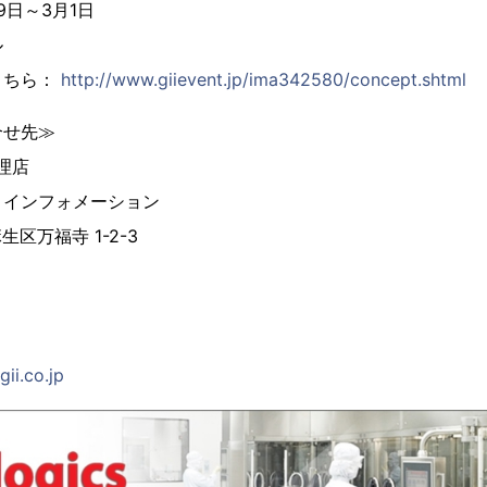
9日～3月1日
ル
こちら：
http://www.giievent.jp/ima342580/concept.shtml
合せ先≫
代理店
 インフォメーション
麻生区万福寺 1-2-3
ii.co.jp