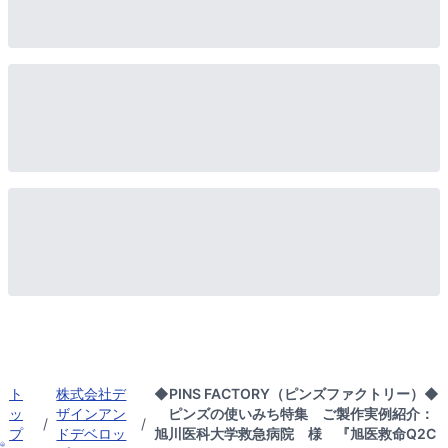
ト
株式会社デ
◆PINS FACTORY（ピンズファクトリー）◆
ッ
ザインアン
ピンズの使いみち特集 ご製作実例紹介：
/
/
プ
ドデベロッ
旭川医科大学救急病院 様 『旭医救命Q2C