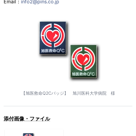
Email：
info2@pins.co.jp
【旭医救命Q2Cバッジ】 旭川医科大学病院 様
添付画像・ファイル