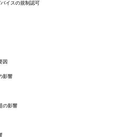
デバイスの規制認可
要因
の影響
題の影響
響