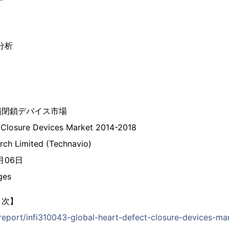
分析
損閉鎖デバイス市場
 Closure Devices Market 2014-2018
rch Limited (Technavio)
8月06日
ges
目次】
/report/infi310043-global-heart-defect-closure-devices-ma