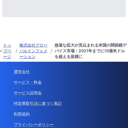
トッ
株式会社グロー
急速な拡大が見込まれる米国の関節鏡デ
プペ
/
バルインフォメ
/
バイス市場：2021年までに10億米ドル
ージ
ーション
を超える規模に
運営会社
サービス・料金
サービス説明会
特定商取引法に基づく表記
利用規約
プライバシーポリシー