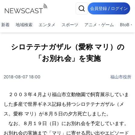
会員登録 / ログイン
新着
地域検索
エンタメ
スポーツ
アニメ・ゲーム
BtoB
シロテテナガザル（愛称 マリ）の
「お別れ会」を実施
2018-08-07 18:00
福山市役所
２００３年４月より福山市立動物園で飼育展示していま
した多産で世界ギネス記録も持つシロテテナガザル（メ
ス。愛称 マリ）が８月５日の夕方死亡しました。
なお、８月１９日（日）にお別れ会を予定しています。
お別れ会の実施まで「マリ」に寄せる思い出やエピソード