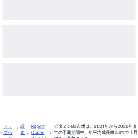
トッ
調
Report
ビタミンB3市場は、2021年から2030年ま
/
プペ
査
/
Ocean
/
での予測期間中、年平均成長率2.8%で上昇