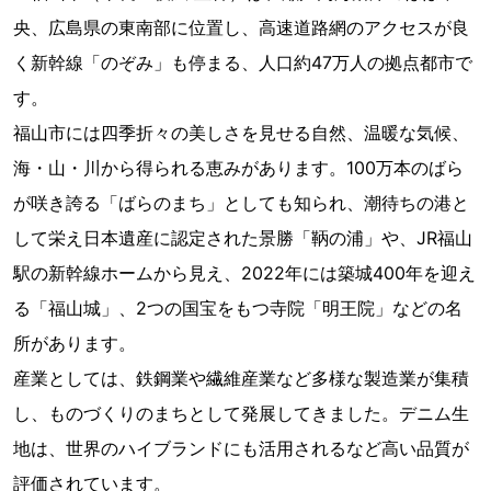
央、広島県の東南部に位置し、高速道路網のアクセスが良
く新幹線「のぞみ」も停まる、人口約47万人の拠点都市で
す。
福山市には四季折々の美しさを見せる自然、温暖な気候、
海・山・川から得られる恵みがあります。100万本のばら
が咲き誇る「ばらのまち」としても知られ、潮待ちの港と
して栄え日本遺産に認定された景勝「鞆の浦」や、JR福山
駅の新幹線ホームから見え、2022年には築城400年を迎え
る「福山城」、2つの国宝をもつ寺院「明王院」などの名
所があります。
産業としては、鉄鋼業や繊維産業など多様な製造業が集積
し、ものづくりのまちとして発展してきました。デニム生
地は、世界のハイブランドにも活用されるなど高い品質が
評価されています。