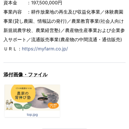
資本金 ：197,500,000円
事業内容 ：耕作放棄地の再生及び収益化事業／体験農園
事業(貸し農園、情報誌の発行)／農業教育事業(社会人向け
新規就農学校、農業経営塾)／農産物生産事業および企業参
入サポート／流通販売事業(農産物の中間流通・通信販売)
ＵＲＬ：
https://myfarm.co.jp/
添付画像・ファイル
top.jpg