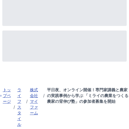
トッ
ラ
株式
平日夜、オンライン開催！専門家講義と農家
プペ
イ
会社
/
の実践事例から学ぶ 「ミライの農業をつくる
ージ
フ
/
マイ
農家の背伸び塾」の参加者募集を開始
/
ス
ファ
タ
ーム
イ
ル