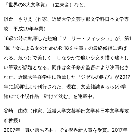
『世界の8大文学賞』（立東舎）など。
雛倉 さりえ（作家、近畿大学文芸学部文学科日本文学専
攻 平成29年卒業）
16歳の時に執筆した短編「ジェリー・フィッシュ」が、第1
1回「女による女のためのR-18文学賞」の最終候補に選ば
れる。危うげで美しく、しなやかで脆い少女を描く瑞々し
い筆致が話題となる。同作は金子修介監督により映画化さ
れた。近畿大学在学中に執筆した『ジゼルの叫び』が2017
年に新潮社より刊行された。現在、文芸雑誌きらら(小学
館)にて小説作品「砕けて沈む」を連載中。
谷崎 由依（作家、近畿大学文芸学部文学科日本文学専攻
准教授）
2007年「舞い落ちる村」で文學界新人賞を受賞。2017年