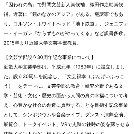
『囚われの島』で野間文芸新人賞候補、織田作之助賞候
補。近著に『鏡のなかのアジア』がある。翻訳家でもあ
り、コルソン・ホワイトヘッド『地下鉄道』、ジェニファ
ー・イーガン『ならずものがやってくる』など訳書多数。
2015年より近畿大学文芸学部教員。
【文芸学部設立30周年記念事業について】
近畿大学文芸学部は、平成元年（1989年）に設立しまし
た。設立30周年を記念し、「文芸福幸（ぶんげいふっこ
う）」をテーマに、文芸学部の教育・研究分野である文
学・芸術・文化・歴史の面から人間の真の幸福について考
え、心豊かな社会の創造に貢献することを目指す記念事業
として、シンポジウムや音楽ライブ、ダンス・演劇公演、
展覧会、トークイベント、VRで史跡の往時の姿を蘇らせる
体験イベントなど、様々なイベントを行います。