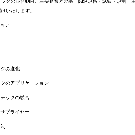
チックの競合動向、主要企業と製品、関連規格・試験・規制、
届けいたします。
ション
ックの進化
ックのアプリケーション
スチックの競合
とサプライヤー
規制