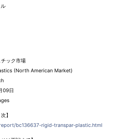
イル
スチック市場
astics (North American Market)
ch
2月09日
ges
目次】
/report/bc136637-rigid-transpar-plastic.html