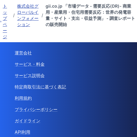
ト
株式会社グ
gii.co.jp 「市場データ - 需要反応(DR)- 商業
ッ
ローバルイ
用・産業用・住宅用需要反応：世界の発電容
/
/
プ
ンフォメー
量・サイト・支出・収益予測」 - 調査レポート
ペ
ション
の販売開始
ー
ジ
運営会社
サービス・料金
サービス説明会
特定商取引法に基づく表記
利用規約
プライバシーポリシー
ガイドライン
API利用