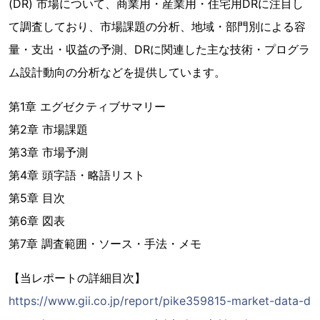
(DR) 市場について、商業用・産業用・住宅用DRに注目し
て調査しており、市場課題の分析、地域・部門別による容
量・支出・収益の予測、DRに関連した主な技術・プログラ
ム設計動向の分析などを提供しています。
第1章 エグゼクティブサマリー
第2章 市場課題
第3章 市場予測
第4章 頭字語・略語リスト
第5章 目次
第6章 図表
第7章 調査範囲・ソース・手法・メモ
【当レポートの詳細目次】
https://www.gii.co.jp/report/pike359815-market-data-d